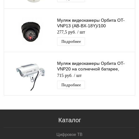
Муляж видеокамеры Орбита OT-
VNP13 (AB-BX-18Y)/100
277,5 руб.
/ шт
Подробнее
Муляж видеокамеры Орбита OT-
VNP20 на солнечной батарее,
серебро, пластик, красный
715 руб.
/ шт
мигающий светодиод
Подробнее
Каталог
Цифровое ТВ