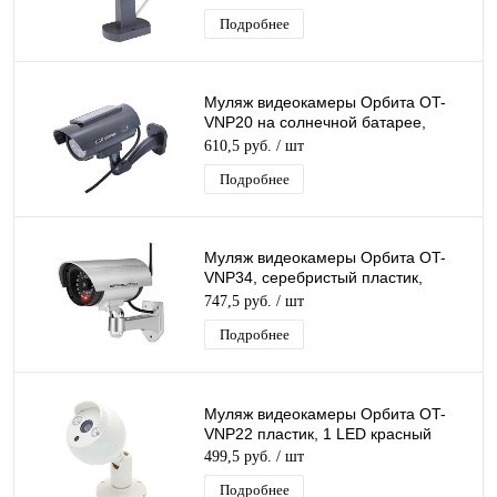
Подробнее
Муляж видеокамеры Орбита OT-
VNP20 на солнечной батарее,
черный, пластик, красный
610,5 руб.
/ шт
мигающий светодиод
Подробнее
Муляж видеокамеры Орбита OT-
VNP34, серебристый пластик,
красный мигающий светодиод,
747,5 руб.
/ шт
питание: 2*АA
Подробнее
Муляж видеокамеры Орбита OT-
VNP22 пластик, 1 LED красный
499,5 руб.
/ шт
Подробнее