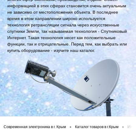
информацией в этих сферах становится очень актуальным
не зависимо от местоположения объекта. В последнее
время в этом направлении широко используется
технология ретрансляции сигнала через искусственные
спутники Земли, так называемая технология - Спутниковый
Интернет. Такая технология несет как положительные
функции, так и отрицательные. Перед тем, как выбрать или
купить оборудование - изучите наш каталог.
•
•
Современная электроника в г. Крым
Каталог товаров в г.Крым
ИНТ