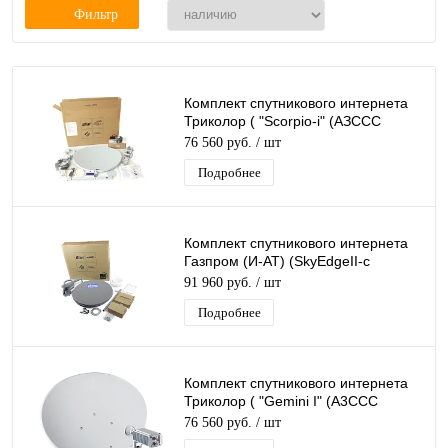
Фильтр
Комплект спутникового интернета
Триколор ( "Scorpio-i" (AЗССС
«SkyEdgeII-c-0,76/Ka) без
76 560 руб.
/ шт
кронштейна
Подробнее
Комплект спутникового интернета
Газпром (И-АТ) (SkyEdgeII-c
Gemini-i S2X - 0.76/Ka) без
91 960 руб.
/ шт
кронштейна
Подробнее
Комплект спутникового интернета
Триколор ( "Gemini I" (A3CCC
"SkyEdgeII-c-0.76/Ka") без
76 560 руб.
/ шт
кронштейн